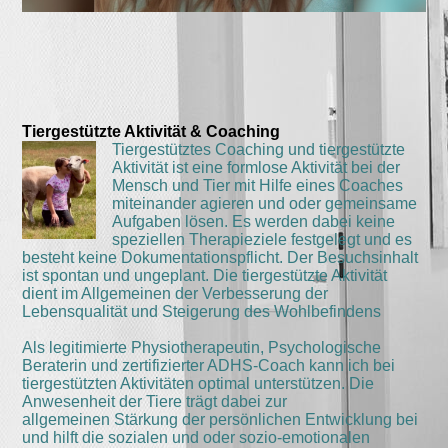
Tiergestützte Aktivität & Coaching
Tiergestütztes Coaching und tiergestützte
Aktivität ist eine formlose Aktivität bei der
Mensch und Tier mit Hilfe eines Coaches
miteinander agieren und oder gemeinsame
Aufgaben lösen. Es werden dabei keine
speziellen Therapieziele festgelegt und es
besteht keine Dokumentationspflicht. Der Besuchsinhalt
ist spontan und ungeplant. Die tiergestützte Aktivität
dient im Allgemeinen der Verbesserung der
Lebensqualität und Steigerung des Wohlbefindens
Als legitimierte Physiotherapeutin, Psychologische
Beraterin und zertifizierter ADHS-Coach kann ich bei
tiergestützten Aktivitäten optimal unterstützen. Die
Anwesenheit der Tiere trägt dabei zur
allgemeinen Stärkung der persönlichen Entwicklung bei
und hilft die sozialen und oder sozio-emotionalen